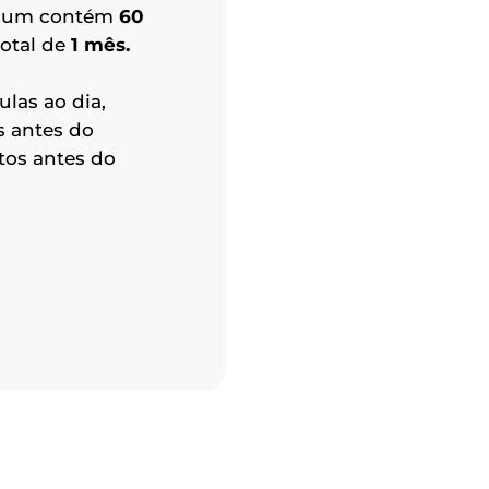
mium contém
60
otal de
1 mês.
ulas ao dia,
s antes do
tos antes do