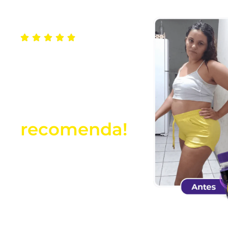
Quem usa
ReduPhine
Premium,
recomenda!
Veja alguns resultados
de nossas clientes!