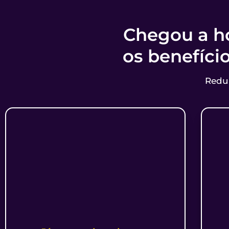
Chegou a ho
os benefíci
ReduP