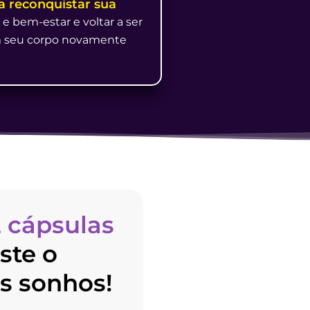
a reconquistar sua
e bem-estar e voltar a ser
om seu corpo novamente
2 cápsulas
ste o
s sonhos!