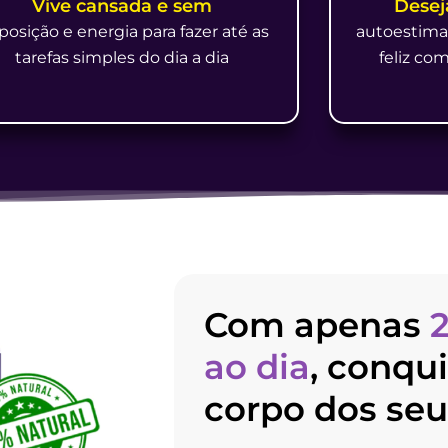
Vive cansada e sem
Desej
posição e energia para fazer até as
autoestima 
tarefas simples do dia a dia
feliz c
Com apenas
ao dia
, conqui
corpo dos seu