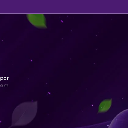
 por
 sem